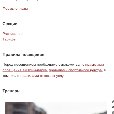
Формы оплаты
Секции
Расписание
Тарифы
Правила посещения
Перед посещением необходимо ознакомиться с
правилами
посещения экстрим-парка
,
правилами спортивного центра
, в
том числе
правилами отказа от услуг
.
Тренеры
А
А
Д