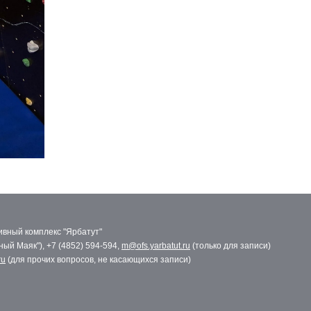
вный комплекс "Ярбатут"
сный Маяк"), +7 (4852) 594-594,
m@ofs.yarbatut.ru
(только для записи)
ru
(для прочих вопросов, не касающихся записи)