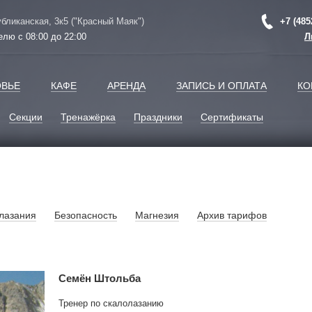
убликанская, 3к5 ("Красный Маяк")
+7 (485
елю с 08:00 до 22:00
Л
ОВЬЕ
КАФЕ
АРЕНДА
ЗАПИСЬ И ОПЛАТА
КО
Секции
Тренажёрка
Праздники
Сертификаты
лазания
Безопасность
Магнезия
Архив тарифов
Семён Штольба
Тренер по скалолазанию