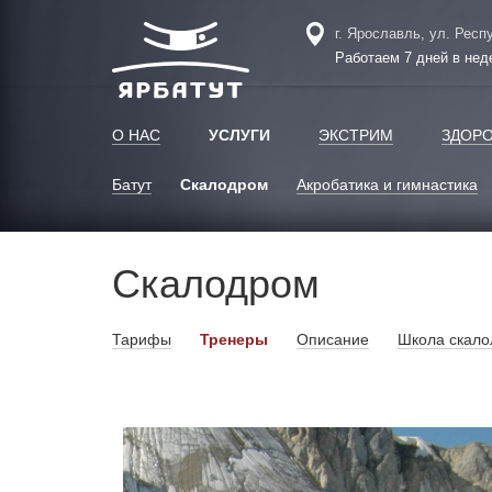
г. Ярославль, ул. Респ
Работаем 7 дней в нед
О НАС
УСЛУГИ
ЭКСТРИМ
ЗДОР
Батут
Скалодром
Акробатика и гимнастика
Скалодром
Тарифы
Тренеры
Описание
Школа скало