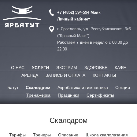
+7 (4852)
594-594
Маяк
Личный кабинет
г. Ярославль, ул. Республиканская, 3к5
("Красный Маяк")
Работаем 7 дней в неделю с 08:00 до
22:00
О НАС
УСЛУГИ
ЭКСТРИМ
ЗДОРОВЬЕ
КАФЕ
АРЕНДА
ЗАПИСЬ И ОПЛАТА
КОНТАКТЫ
Батут
Скалодром
Акробатика и гимнастика
Секции
Тренажёрка
Праздники
Сертификаты
Скалодром
Тарифы
Тренеры
Описание
Школа скалолазания