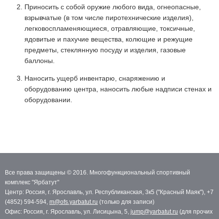
Приносить с собой оружие любого вида, огнеопасные,
взрывчатые (в том числе пиротехнические изделия),
легковоспламеняющиеся, отравляющие, токсичные,
ядовитые и пахучие вещества, колющие и режущие
предметы, стеклянную посуду и изделия, газовые
баллоны.
Наносить ущерб инвентарю, снаряжению и
оборудованию центра, наносить любые надписи стенах и
оборудовании.
Все права защищены © 2016. Многофункциональный спортивный
комплекс "Ярбатут"
Центр: Россия, г. Ярославль, ул. Республиканская, 3к5 ("Красный Маяк"), +7
(4852) 594-594,
m@ofs.yarbatut.ru
(только для записи)
Офис: Россия, г. Ярославль, ул. Лисицына, 5,
jump@yarbatut.ru
(для прочих