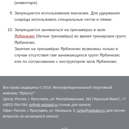
(инвентаря).
Запрещается использование магнезии. Для удержания
снаряда использовать специальные петли и лямки.
Запрещается заниматься на тренажерах в зале
ЯрКинезис
(белые тренажёры) во время тренировок групп
ЯрКинезис.
Занятия на тренажёрах ЯрКинезис возможны только в
случае отсутствия там занимающихся групп ЯрКинезис
или по согласованию с инструктором зала ЯрКинезис.
Все права защищены © 2016. Многофункциональный спортивный
комплекс "Ярбатут"
Центр: Россия, г. Ярославль, ул. Республиканская, 3к5 ("Красный Маяк"), +7
(4852) 594-594,
m@ofs.yarbatut.ru
(только для записи)
Офис: Россия, г. Ярославль, ул. Лисицына, 5,
jump@yarbatut.ru
(для прочих
вопросов, не касающихся записи)