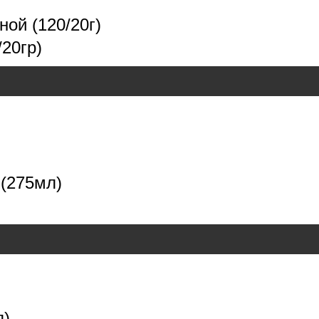
ой (120/20г)
/20гр)
 (275мл)
)
л)