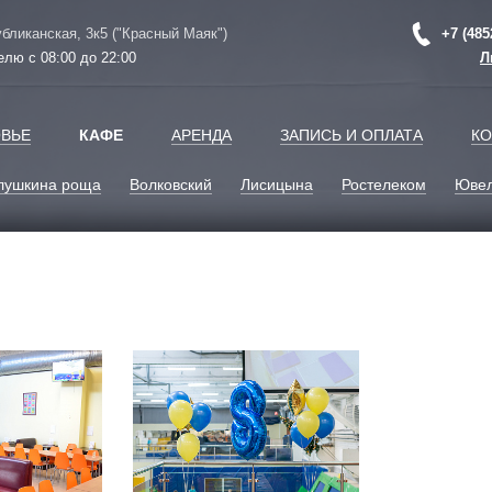
убликанская, 3к5 ("Красный Маяк")
+7 (485
елю с 08:00 до 22:00
Л
ВЬЕ
КАФЕ
АРЕНДА
ЗАПИСЬ И ОПЛАТА
КО
лушкина роща
Волковский
Лисицына
Ростелеком
Ювел