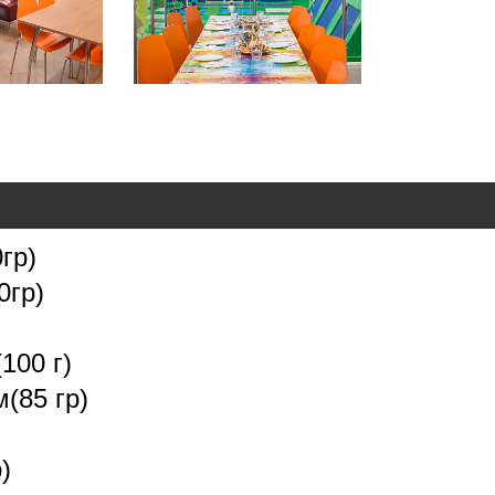
гр)
0гр)
100 г)
(85 гр)
)