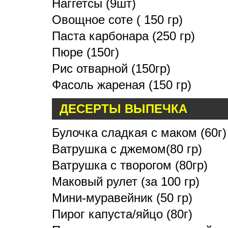
Наггетсы (9шт)
Овощное соте ( 150 гр)
Паста карбонара (250 гр)
Пюре (150г)
Рис отварной (150гр)
Фасоль жареная (150 гр)
ДЕСЕРТЫ ВЫПЕЧКА
Булочка сладкая с маком (60г)
Ватрушка с джемом(80 гр)
Ватрушка с творогом (80гр)
Маковый рулет (за 100 гр)
Мини-муравейник (50 гр)
Пирог капуста/яйцо (80г)