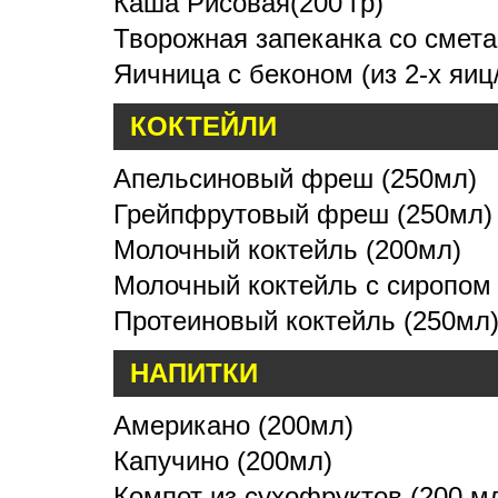
Каша Рисовая(200 гр)
Творожная запеканка со сметан
Яичница с беконом (из 2-х яиц
КОКТЕЙЛИ
Апельсиновый фреш (250мл)
Грейпфрутовый фреш (250мл)
Молочный коктейль (200мл)
Молочный коктейль с сиропом
Протеиновый коктейль (250мл
НАПИТКИ
Американо (200мл)
Капучино (200мл)
Компот из сухофруктов (200 м