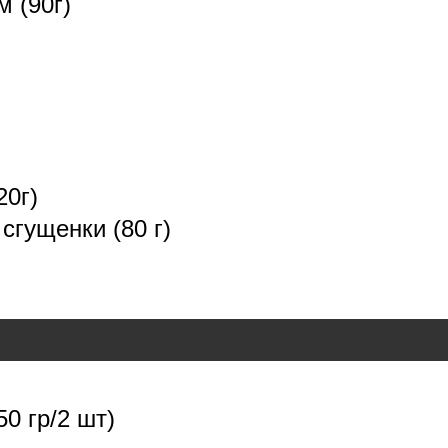
 (90г)
20г)
сгущенки (80 г)
0 гр/2 шт)