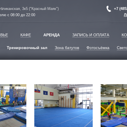
убликанская, 3к5 ("Красный Маяк")
+7 (485
елю с 08:00 до 22:00
Л
ВЬЕ
КАФЕ
АРЕНДА
ЗАПИСЬ И ОПЛАТА
КО
Тренировочный зал
Зона батутов
Фотосъёмка
Свет