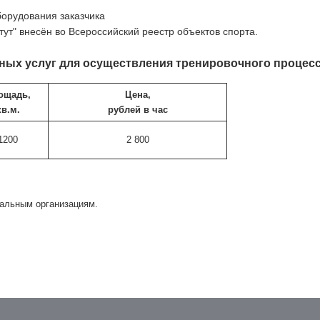
орудования заказчика
т" внесён во Всероссийский реестр объектов спорта.
ных услуг для осуществления тренировочного процес
ощадь,
Цена,
кв.м.
рублей в час
1200
2 800
пальным организациям.