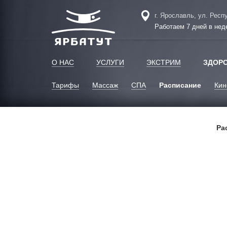
г. Ярославль, ул. Респ
Работаем 7 дней в нед
О НАС
УСЛУГИ
ЭКСТРИМ
ЗДОР
Тарифы
Массаж
СПА
Расписание
Кин
Ра